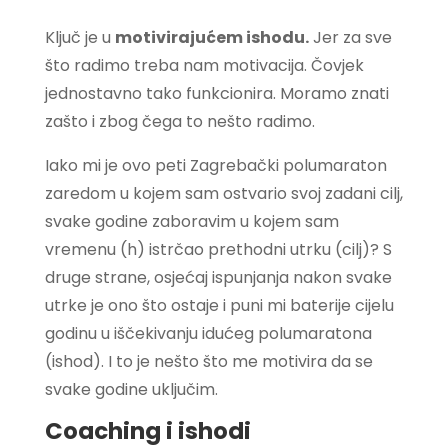
Ključ je u
motivirajućem ishodu.
Jer za sve
što radimo treba nam motivacija. Čovjek
jednostavno tako funkcionira. Moramo znati
zašto i zbog čega to nešto radimo.
Iako mi je ovo peti Zagrebački polumaraton
zaredom u kojem sam ostvario svoj zadani cilj,
svake godine zaboravim u kojem sam
vremenu (h) istrčao prethodni utrku (cilj)? S
druge strane, osjećaj ispunjanja nakon svake
utrke je ono što ostaje i puni mi baterije cijelu
godinu u iščekivanju idućeg polumaratona
(ishod). I to je nešto što me motivira da se
svake godine uključim.
Coaching i ishodi