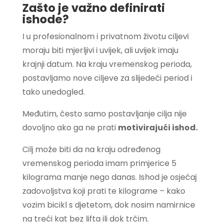
Zašto je važno definirati
ishode?
I u profesionalnom i privatnom životu ciljevi
moraju biti mjerljivi i uvijek, ali uvijek imaju
krajnji datum. Na kraju vremenskog perioda,
postavljamo nove ciljeve za slijedeći period i
tako unedogled.
Međutim, često samo postavljanje cilja nije
dovoljno ako ga ne prati
motivirajući ishod.
Cilj može biti da na kraju određenog
vremenskog perioda imam primjerice 5
kilograma manje nego danas. Ishod je osjećaj
zadovoljstva koji prati te kilograme – kako
vozim bicikl s djetetom, dok nosim namirnice
na treći kat bez lifta ili dok trčim.