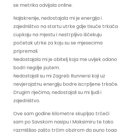
se metrika odvijala online.
Najiskrenije, nedostajala mi je energija i
zajedništvo na startu utrke gdje tisuće trkača
cupkaju na mjestu i nestrpljivo iščekuju
početak utrke za koju su se mjesecima
pripremali.
Nedostajala mi je obitelj koja me uvijek odano
bodri negdje putem.
Nedostajali su mi Zagreb Runnersi koji uz
nevjerojatnu energiju bodre iscrpljene trkače.
Drugim riječima, nedostajali su mi ljudi i
zajedništvo.
Ove sam godine kilometre skupljao trčeći
sam po Savskom nasipu i Maksimiru te tako
razmišljao zašto trčim obzirom da puno toga