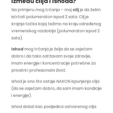
između cilja i ishoda?
Na primjeru mog trčanja – moj
cilj
je da želim
istrčati polumaraton ispod 2 sata. Cilj je
krajnja točka kojoj težimo na kraju određenog
vremenskog razdoblja (polumaraton ispod 2
sata).
Ishod
mog trčanja je želja da se osjećam
dobro i da tako održavam svoje zdravlje,
imam energije i koncentracije potrebne za
privatni i profesionalni život.
Ishod je ono što ostaje NAKON ispunjenja cilja
(da se osjećam dobro, da sam imam kondicije
i energije).
Ishod dolazi kao posljedica ostvarenog cilja.