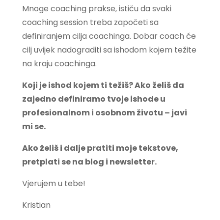
Mnoge coaching prakse, ističu da svaki
coaching session treba započeti sa
definiranjem cilja coachinga. Dobar coach će
cilj uvijek nadograditi sa ishodom kojem težite
na kraju coachinga.
Koji je ishod kojem ti težiš? Ako želiš da
zajedno definiramo tvoje ishode u
profesionalnom i osobnom životu – javi
mi se.
Ako želiš i dalje pratiti moje tekstove,
pretplati se na blog i newsletter.
Vjerujem u tebe!
Kristian